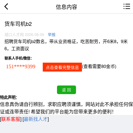
信息内容
货车司机b2
城口人才网 2026.08.09
举报
招聘货车司机b2数名，带从业资格证，吃苦耐劳，开6米8，9米
6，工资面议
联系人手机/微信：
(查看需要80金币)
151****9399
点击查看完整信息
特此声明：
信息真伪请自行辨别，求职应聘须谨慎，网站对此不承担任何保
证或连带责任! 希望我们的平台能为您带来更多的便利！
[
联系客服
]
[
最新找人才
]